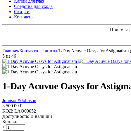
Капли для глаз
Средства для ухода
Скидки
Контакты
Прием зак
Главная
/
Контактные линзы
/
1-Day Acuvue Oasys for Astigmatism (
5
из
46
1-Day Acuvue Oasys for Astigma
Johnson&Johnson
3 500.00
Р
КОД:
LAO00052
Доступность:
В наличии
Кол-во:
+
−