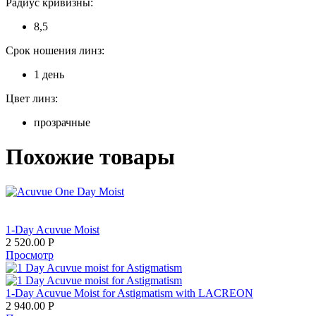
Радиус кривизны:
8,5
Срок ношения линз:
1 день
Цвет линз:
прозрачные
Похожие товары
1-Day Acuvue Moist
2 520.00
Р
Просмотр
1-Day Acuvue Moist for Astigmatism with LACREON
2 940.00
Р